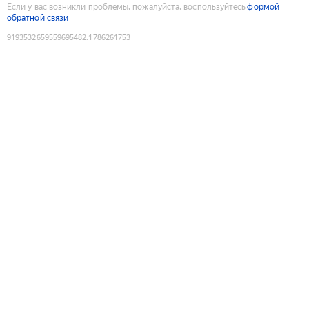
Если у вас возникли проблемы, пожалуйста, воспользуйтесь
формой
обратной связи
9193532659559695482
:
1786261753