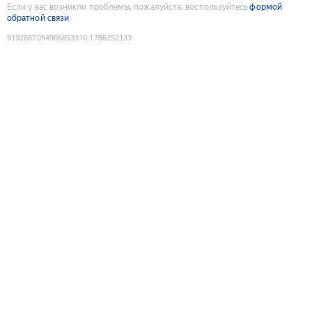
Если у вас возникли проблемы, пожалуйста, воспользуйтесь
формой
обратной связи
9192887054906853310
:
1786252133