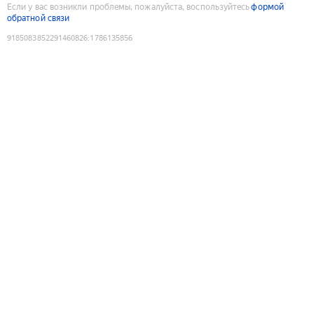
Если у вас возникли проблемы, пожалуйста, воспользуйтесь
формой
обратной связи
9185083852291460826
:
1786135856