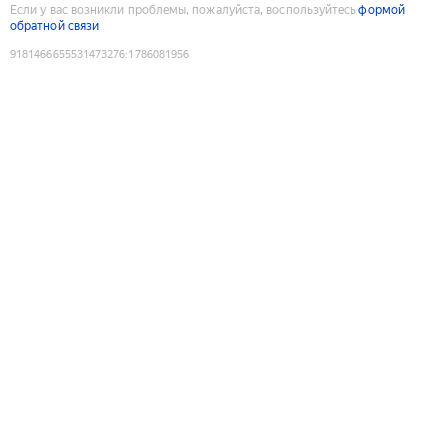
Если у вас возникли проблемы, пожалуйста, воспользуйтесь
формой
обратной связи
9181466655531473276
:
1786081956