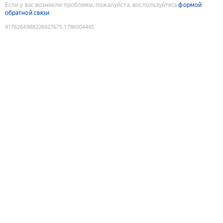
Если у вас возникли проблемы, пожалуйста, воспользуйтесь
формой
обратной связи
9176264988226927675
:
1786004445