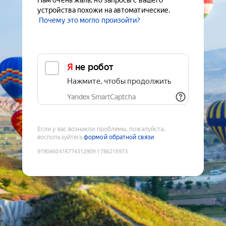
Нам очень жаль, но запросы с вашего
устройства похожи на автоматические.
Почему это могло произойти?
Я не робот
Нажмите, чтобы продолжить
Yandex SmartCaptcha
Если у вас возникли проблемы, пожалуйста,
воспользуйтесь
формой обратной связи
9190460416774312909
:
1786215973