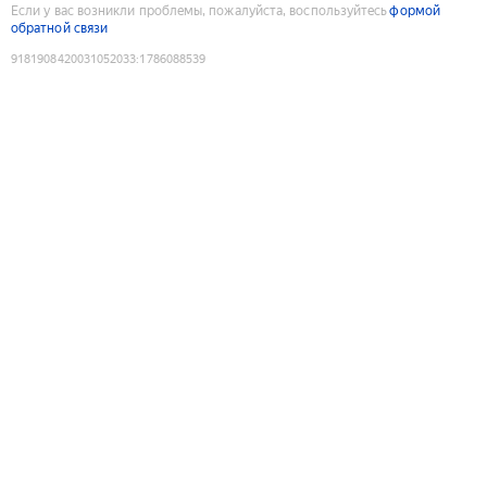
Если у вас возникли проблемы, пожалуйста, воспользуйтесь
формой
обратной связи
9181908420031052033
:
1786088539