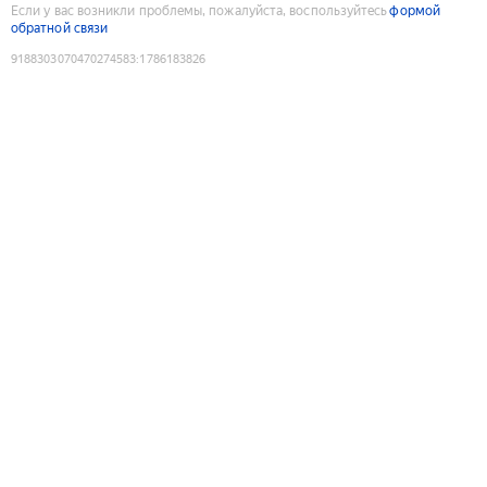
Если у вас возникли проблемы, пожалуйста, воспользуйтесь
формой
обратной связи
9188303070470274583
:
1786183826