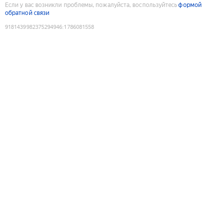
Если у вас возникли проблемы, пожалуйста, воспользуйтесь
формой
обратной связи
9181439982375294946
:
1786081558