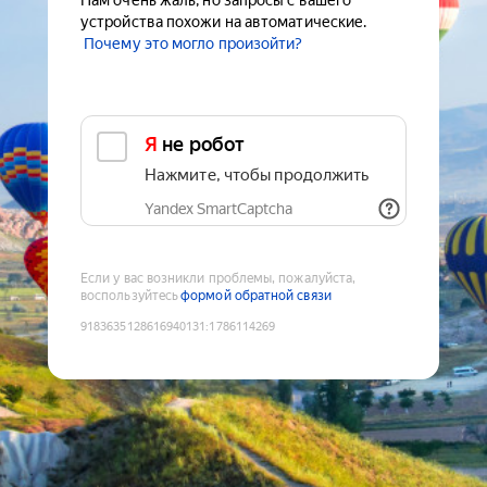
Нам очень жаль, но запросы с вашего
устройства похожи на автоматические.
Почему это могло произойти?
Я не робот
Нажмите, чтобы продолжить
Yandex SmartCaptcha
Если у вас возникли проблемы, пожалуйста,
воспользуйтесь
формой обратной связи
9183635128616940131
:
1786114269