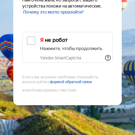
Нам очень жаль, но запросы с вашего
устройства похожи на автоматические.
Почему это могло произойти?
Я не робот
Нажмите, чтобы продолжить
Yandex SmartCaptcha
Если у вас возникли проблемы, пожалуйста,
воспользуйтесь
формой обратной связи
9183375028216040560
:
1786110393