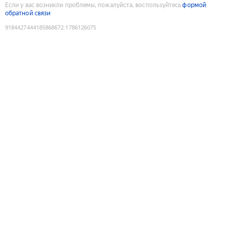
Если у вас возникли проблемы, пожалуйста, воспользуйтесь
формой
обратной связи
9184427444185868672
:
1786126075