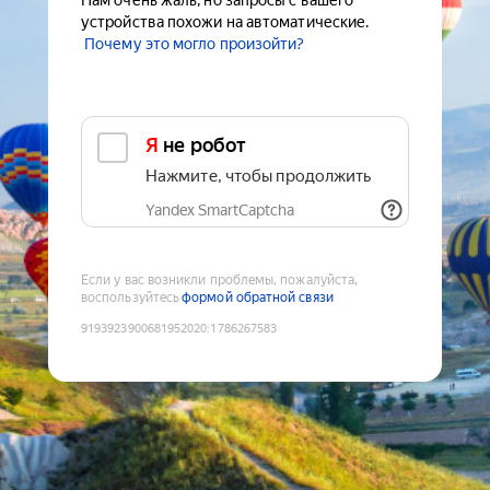
Нам очень жаль, но запросы с вашего
устройства похожи на автоматические.
Почему это могло произойти?
Я не робот
Нажмите, чтобы продолжить
Yandex SmartCaptcha
Если у вас возникли проблемы, пожалуйста,
воспользуйтесь
формой обратной связи
9193923900681952020
:
1786267583