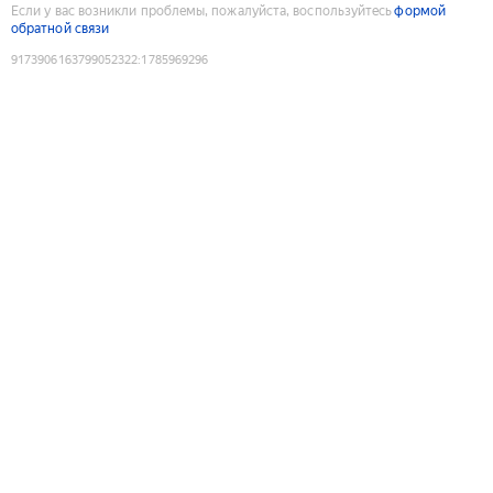
Если у вас возникли проблемы, пожалуйста, воспользуйтесь
формой
обратной связи
9173906163799052322
:
1785969296