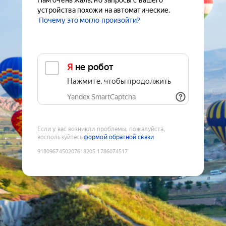
Нам очень жаль, но запросы с вашего
устройства похожи на автоматические.
Почему это могло произойти?
Я не робот
Нажмите, чтобы продолжить
Yandex SmartCaptcha
Если у вас возникли проблемы, пожалуйста,
воспользуйтесь
формой обратной связи
9180967450207618205
:
1786074517