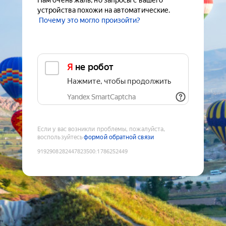
Нам очень жаль, но запросы с вашего
устройства похожи на автоматические.
Почему это могло произойти?
Я не робот
Нажмите, чтобы продолжить
Yandex SmartCaptcha
Если у вас возникли проблемы, пожалуйста,
воспользуйтесь
формой обратной связи
9192908282447823500
:
1786252449