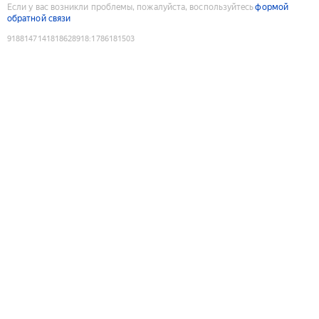
Если у вас возникли проблемы, пожалуйста, воспользуйтесь
формой
обратной связи
9188147141818628918
:
1786181503