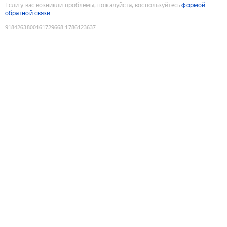
Если у вас возникли проблемы, пожалуйста, воспользуйтесь
формой
обратной связи
9184263800161729668
:
1786123637