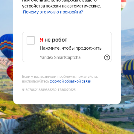
Нам очень жаль, но запросы с вашего
устройства похожи на автоматические.
Почему это могло произойти?
Я не робот
Нажмите, чтобы продолжить
Yandex SmartCaptcha
Если у вас возникли проблемы, пожалуйста,
воспользуйтесь
формой обратной связи
9180706218889388232
:
1786070625