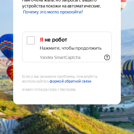
Нам очень жаль, но запросы с вашего
устройства похожи на автоматические.
Почему это могло произойти?
Я не робот
Нажмите, чтобы продолжить
Yandex SmartCaptcha
Если у вас возникли проблемы, пожалуйста,
воспользуйтесь
формой обратной связи
9188911073422612560
:
1786192886