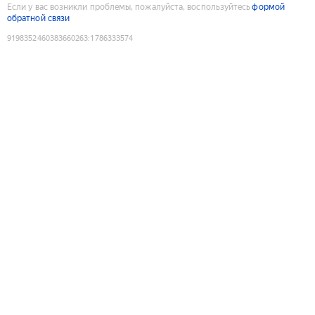
Если у вас возникли проблемы, пожалуйста, воспользуйтесь
формой
обратной связи
9198352460383660263
:
1786333574