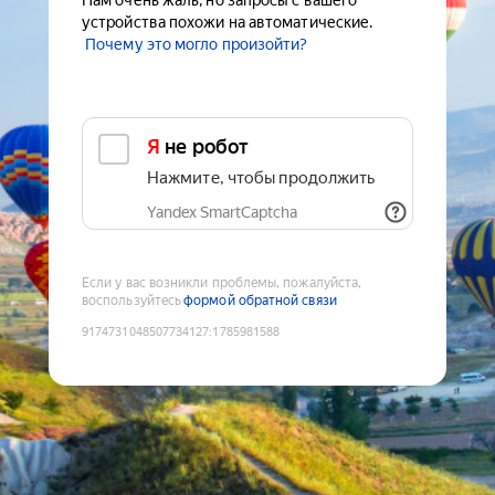
Нам очень жаль, но запросы с вашего
устройства похожи на автоматические.
Почему это могло произойти?
Я не робот
Нажмите, чтобы продолжить
Yandex SmartCaptcha
Если у вас возникли проблемы, пожалуйста,
воспользуйтесь
формой обратной связи
9174731048507734127
:
1785981588