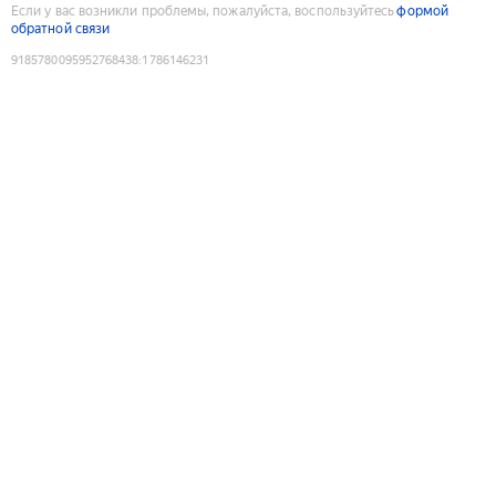
Если у вас возникли проблемы, пожалуйста, воспользуйтесь
формой
обратной связи
9185780095952768438
:
1786146231