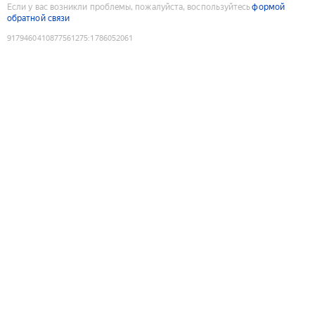
Если у вас возникли проблемы, пожалуйста, воспользуйтесь
формой
обратной связи
9179460410877561275
:
1786052061