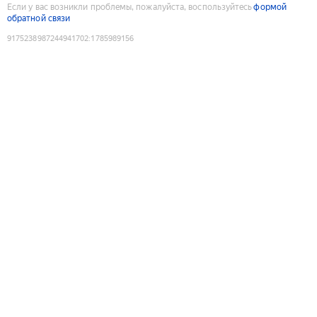
Если у вас возникли проблемы, пожалуйста, воспользуйтесь
формой
обратной связи
9175238987244941702
:
1785989156