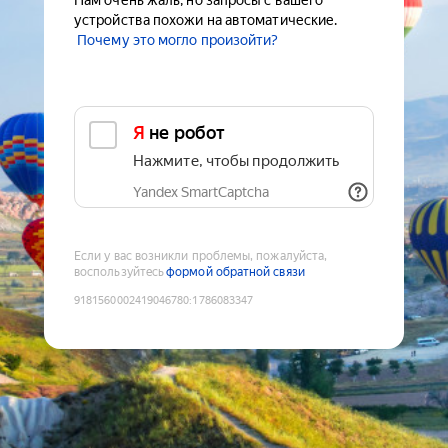
Нам очень жаль, но запросы с вашего
устройства похожи на автоматические.
Почему это могло произойти?
Я не робот
Нажмите, чтобы продолжить
Yandex SmartCaptcha
Если у вас возникли проблемы, пожалуйста,
воспользуйтесь
формой обратной связи
9181560002419046780
:
1786083347