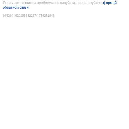
Если у вас возникли проблемы, пожалуйста, воспользуйтесь
формой
обратной связи
9192941620253632297
:
1786252946