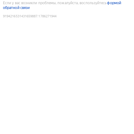
Если у вас возникли проблемы, пожалуйста, воспользуйтесь
формой
обратной связи
9194216531431659887
:
1786271944