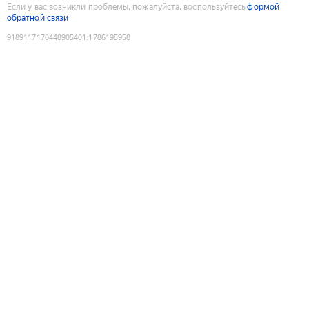
Если у вас возникли проблемы, пожалуйста, воспользуйтесь
формой
обратной связи
9189117170448905401
:
1786195958