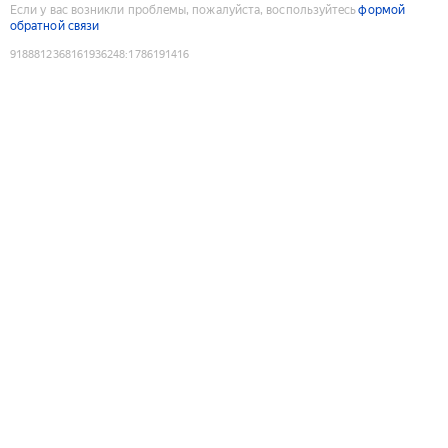
Если у вас возникли проблемы, пожалуйста, воспользуйтесь
формой
обратной связи
9188812368161936248
:
1786191416