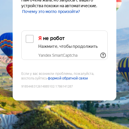
Нам очень жаль, но запросы с вашего
устройства похожи на автоматические.
Почему это могло произойти?
Я не робот
Нажмите, чтобы продолжить
Yandex SmartCaptcha
Если у вас возникли проблемы, пожалуйста,
воспользуйтесь
формой обратной связи
9185448312614885102
:
1786141287