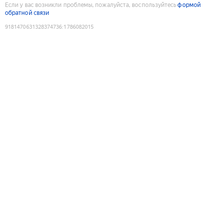
Если у вас возникли проблемы, пожалуйста, воспользуйтесь
формой
обратной связи
9181470631328374736
:
1786082015