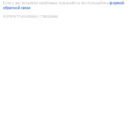
Если у вас возникли проблемы, пожалуйста, воспользуйтесь
формой
обратной связи
9197876771616358041
:
1786326486