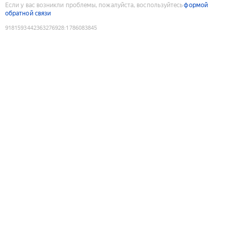
Если у вас возникли проблемы, пожалуйста, воспользуйтесь
формой
обратной связи
9181593442363276928
:
1786083845