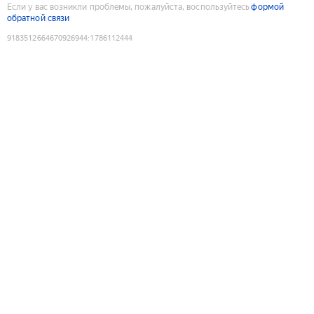
Если у вас возникли проблемы, пожалуйста, воспользуйтесь
формой
обратной связи
9183512664670926944
:
1786112444