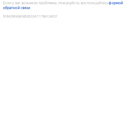
Если у вас возникли проблемы, пожалуйста, воспользуйтесь
формой
обратной связи
9184290696385953347
:
1786124037