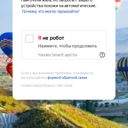
Нам очень жаль, но запросы с вашего
устройства похожи на автоматические.
Почему это могло произойти?
Я не робот
Нажмите, чтобы продолжить
Yandex SmartCaptcha
Если у вас возникли проблемы, пожалуйста,
воспользуйтесь
формой обратной связи
9183651260247504034
:
1786114509