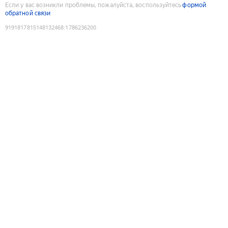
Если у вас возникли проблемы, пожалуйста, воспользуйтесь
формой
обратной связи
9191817815148132468
:
1786236200