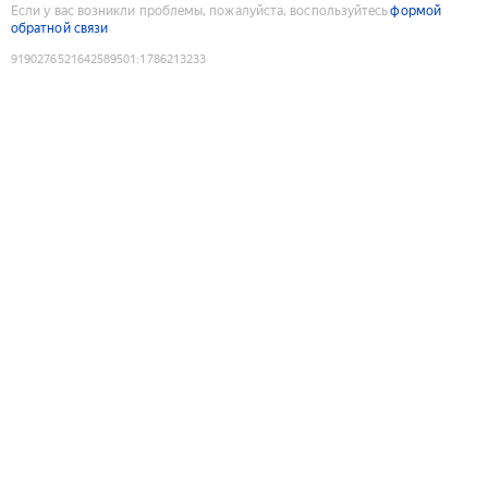
Если у вас возникли проблемы, пожалуйста, воспользуйтесь
формой
обратной связи
9190276521642589501
:
1786213233