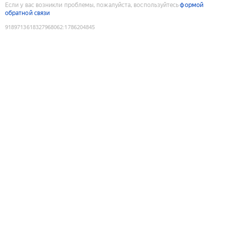
Если у вас возникли проблемы, пожалуйста, воспользуйтесь
формой
обратной связи
9189713618327968062
:
1786204845