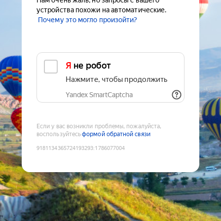
Нам очень жаль, но запросы с вашего
устройства похожи на автоматические.
Почему это могло произойти?
Я не робот
Нажмите, чтобы продолжить
Yandex SmartCaptcha
Если у вас возникли проблемы, пожалуйста,
воспользуйтесь
формой обратной связи
9181134365724193293
:
1786077004