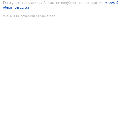
Если у вас возникли проблемы, пожалуйста, воспользуйтесь
формой
обратной связи
9181841151380864660
:
1786087536