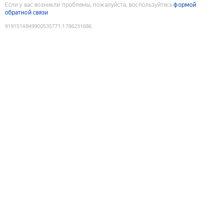
Если у вас возникли проблемы, пожалуйста, воспользуйтесь
формой
обратной связи
9191514849900535771
:
1786231686