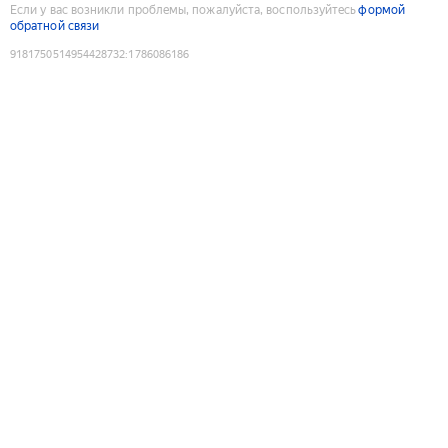
Если у вас возникли проблемы, пожалуйста, воспользуйтесь
формой
обратной связи
9181750514954428732
:
1786086186