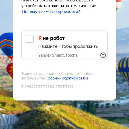
Нам очень жаль, но запросы с вашего
устройства похожи на автоматические.
Почему это могло произойти?
Я не робот
Нажмите, чтобы продолжить
Yandex SmartCaptcha
Если у вас возникли проблемы, пожалуйста,
воспользуйтесь
формой обратной связи
9187820387617759425
:
1786176634