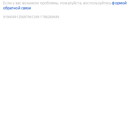
Если у вас возникли проблемы, пожалуйста, воспользуйтесь
формой
обратной связи
9194049125687941249
:
1786269449