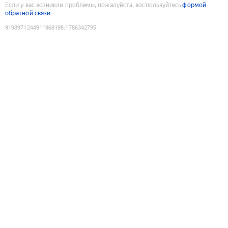
Если у вас возникли проблемы, пожалуйста, воспользуйтесь
формой
обратной связи
9198971244911968198
:
1786342795