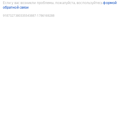
Если у вас возникли проблемы, пожалуйста, воспользуйтесь
формой
обратной связи
9187327380335543887
:
1786169288