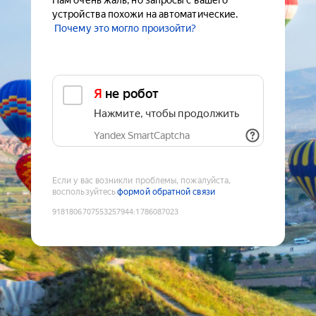
Нам очень жаль, но запросы с вашего
устройства похожи на автоматические.
Почему это могло произойти?
Я не робот
Нажмите, чтобы продолжить
Yandex SmartCaptcha
Если у вас возникли проблемы, пожалуйста,
воспользуйтесь
формой обратной связи
9181806707553257944
:
1786087023