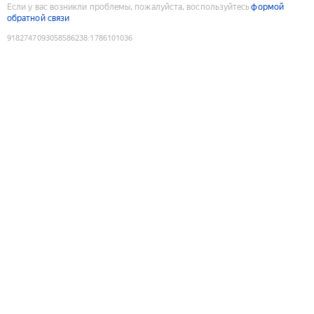
Если у вас возникли проблемы, пожалуйста, воспользуйтесь
формой
обратной связи
9182747093058586238
:
1786101036